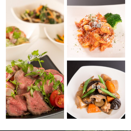
洋風
サラダ
和食