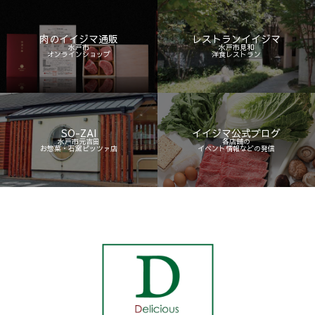
肉のイイジマ通販
レストランイイジマ
水戸市
水戸市見和
オンラインショップ
洋食レストラン
SO-ZAI
イイジマ公式ブログ
水戸市元吉田
各店舗の
お惣菜・石窯ピッツァ店
イベント情報などの発信