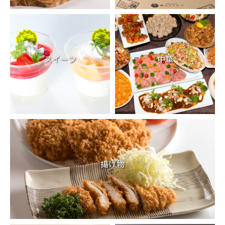
スイーツ
中華
揚げ物