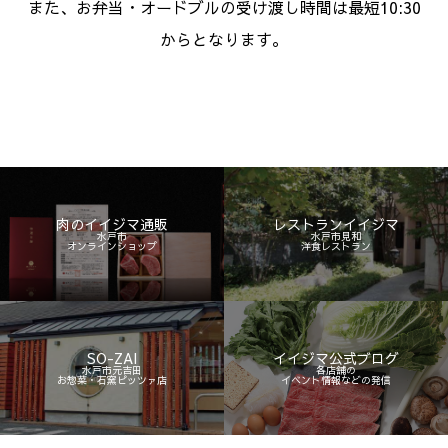
また、お弁当・オードブルの受け渡し時間は最短10:30
からとなります。
肉のイイジマ通販
レストランイイジマ
水戸市
水戸市見和
オンラインショップ
洋食レストラン
SO-ZAI
イイジマ公式ブログ
水戸市元吉田
各店舗の
お惣菜・石窯ピッツァ店
イベント情報などの発信