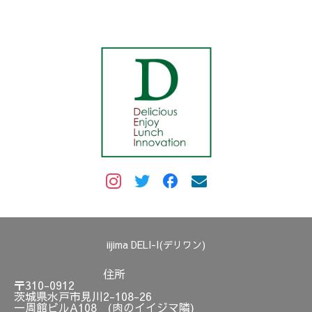
iijima DELI-I(デリワン)
住所
〒310-0912
茨城県水戸市見川2-108-26
一周館ビルA108 (肉のイイジマ隣)