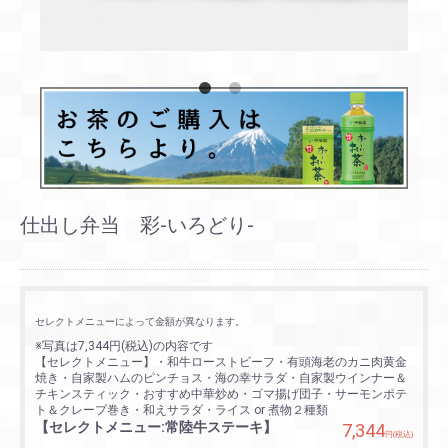
仕出し弁当 彩-いろどり-
セレクトメニューによって金額が異なります。
※写真は7,344円(税込)の内容です
【セレクトメニュー】・和牛ローストビーフ・有頭海老のカニ肉黄金
焼き・自家製ハムのピンチョス・海の幸サラダ・自家製ウインナー＆
チキンスティック・おすすめ中華炒め・ゴマ揚げ団子・サーモンポテ
ト＆クレープ巻き・和えサラダ・ライス or 煮物２種類
【セレクトメニュー:常陸牛ステーキ】
7,344
円(税込)